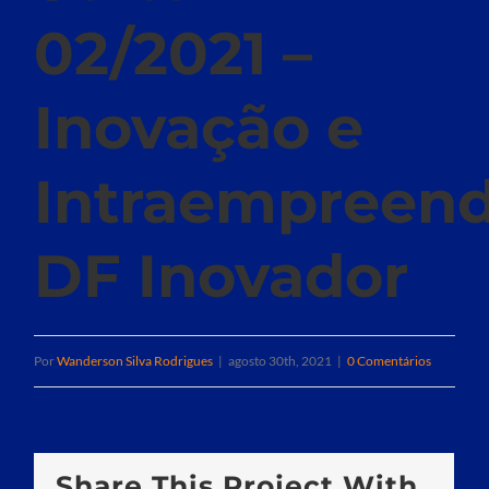
02/2021 –
Inovação e
Intraempreen
DF Inovador
Por
Wanderson Silva Rodrigues
|
agosto 30th, 2021
|
0 Comentários
Share This Project With