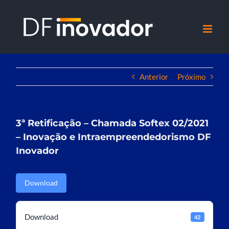
Ir
para
o
conteúdo
Anterior
Próximo
3ª Retificação – Chamada Softex 02/2021
– Inovação e Intraempreendedorismo DF
Inovador
Download
Download
42