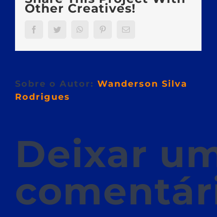
Other Creatives!
Facebook
Twitter
WhatsApp
Pinterest
E-
mail
Sobre o Autor:
Wanderson Silva
Rodrigues
Deixar u
comentár