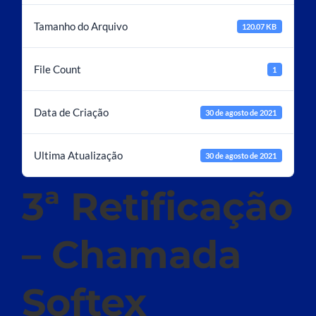
Tamanho do Arquivo
120.07 KB
File Count
1
Data de Criação
30 de agosto de 2021
Ultima Atualização
30 de agosto de 2021
3ª Retificação
– Chamada
Softex