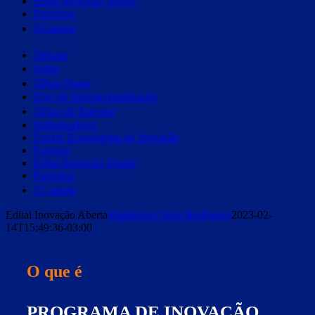
Edital Inovação Aberta
Parceiros
Contato
Home
Sobre
Para Quem
Eixo de Internacionalização
Eixo de Talentos
Embaixadores
Estudo Ecossistema de Inovação
Eventos
Edital Inovação Aberta
Parceiros
Contato
Edital Inovação Aberta
Wanderson Silva Rodrigues
2023-02-
14T15:49:36-03:00
O que é
PROGRAMA DE INOVAÇÃO