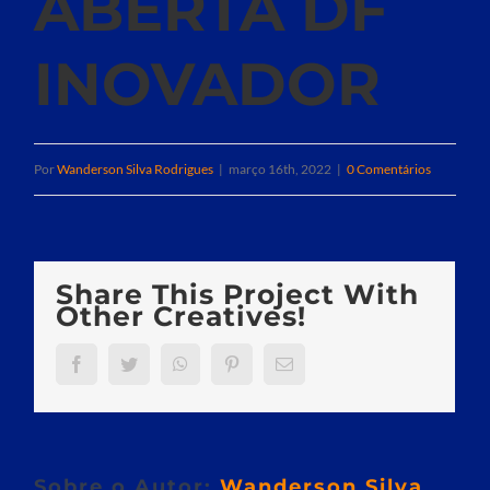
ABERTA DF
INOVADOR
Por
Wanderson Silva Rodrigues
|
março 16th, 2022
|
0 Comentários
Share This Project With
Other Creatives!
Facebook
Twitter
WhatsApp
Pinterest
E-
mail
Sobre o Autor:
Wanderson Silva